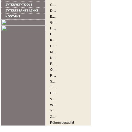
C....
D....
E....
G....
H....
I....
K....
L....
M....
N....
P....
Q....
R....
S....
T....
U....
V....
W....
Y....
Z....
Röhren gesucht!