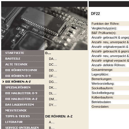
DF22
Funktion der Röhre:
Vergleichstyp(en):
B&F Prüfkarte(n):
Anzahl- gebraucht & ungep
Anzahl- neu, unverpackt &
Anzahl- originalverpackt &
Anzahl- gebraucht & geprü
D....
Anzahl- neu, unverpackt &
DA....
Anzahl- original verpackt &
DC....
Anzahl- defekte Röhren:
Gesamtmenge:
DD....
Lagerplätze:
DF....
Bemerkungen:
DG....
Wertvorstellung:
DK....
Sockelbauform:
Sockelbelegung:
DL....
Kolbenbauform:
DM....
Betriebsdaten
DY....
Grenzdaten:
DIE RÖHREN: A-Z
A....
B....