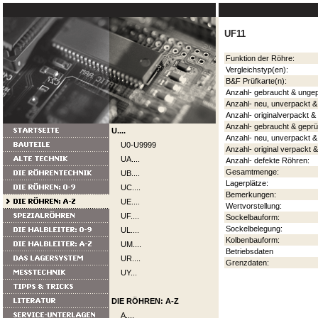
UF11
Funktion der Röhre:
Vergleichstyp(en):
B&F Prüfkarte(n):
Anzahl- gebraucht & ungep
Anzahl- neu, unverpackt &
Anzahl- originalverpackt &
Anzahl- gebraucht & geprü
U....
Anzahl- neu, unverpackt &
U0-U9999
Anzahl- original verpackt &
UA....
Anzahl- defekte Röhren:
Gesamtmenge:
UB....
Lagerplätze:
UC....
Bemerkungen:
UE....
Wertvorstellung:
UF....
Sockelbauform:
Sockelbelegung:
UL....
Kolbenbauform:
UM....
Betriebsdaten
UR....
Grenzdaten:
UY...
DIE RÖHREN: A-Z
A....