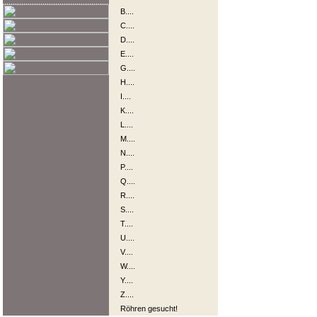
B....
C....
D....
E....
G....
H....
I....
K....
L....
M....
N....
P....
Q....
R....
S....
T....
U....
V....
W....
Y....
Z....
Röhren gesucht!