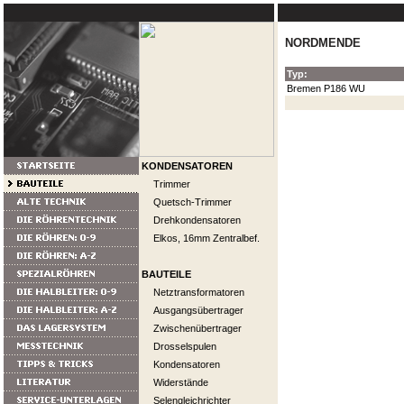
NORDMENDE
Typ:
Bremen P186 WU
KONDENSATOREN
Trimmer
Quetsch-Trimmer
Drehkondensatoren
Elkos, 16mm Zentralbef.
BAUTEILE
Netztransformatoren
Ausgangsübertrager
Zwischenübertrager
Drosselspulen
Kondensatoren
Widerstände
Selengleichrichter