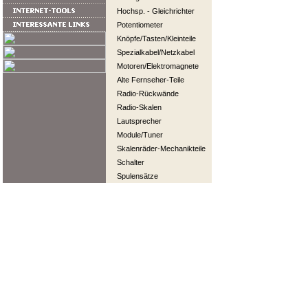
Hochsp. - Gleichrichter
Potentiometer
Knöpfe/Tasten/Kleinteile
Spezialkabel/Netzkabel
Motoren/Elektromagnete
Alte Fernseher-Teile
Radio-Rückwände
Radio-Skalen
Lautsprecher
Module/Tuner
Skalenräder-Mechanikteile
Schalter
Spulensätze