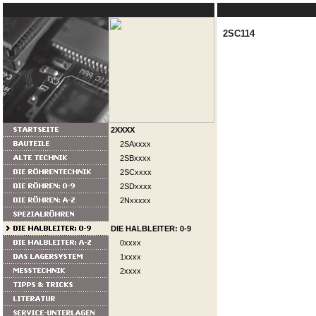
2SC114
2XXXX
2SAxxxx
2SBxxxx
2SCxxxx
2SDxxxx
2Nxxxxx
DIE HALBLEITER: 0-9
0xxxx
1xxxx
2xxxx