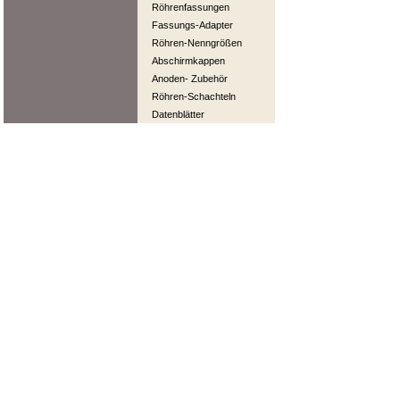
Röhrenfassungen
Fassungs-Adapter
Röhren-Nenngrößen
Abschirmkappen
Anoden- Zubehör
Röhren-Schachteln
Datenblätter