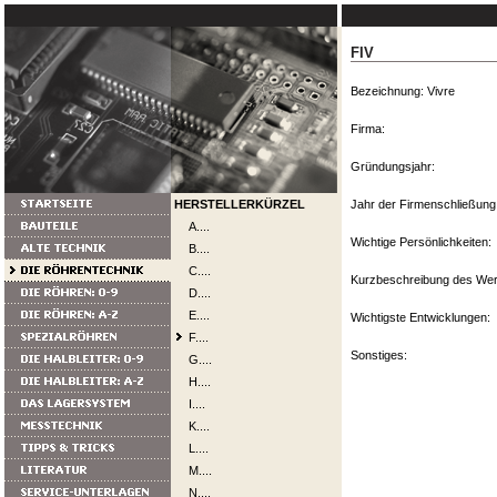
FIV
Bezeichnung: Vivre
Firma:
Gründungsjahr:
HERSTELLERKÜRZEL
Jahr der Firmenschließung
A....
Wichtige Persönlichkeiten:
B....
C....
Kurzbeschreibung des We
D....
E....
Wichtigste Entwicklungen:
F....
Sonstiges:
G....
H....
I....
K....
L....
M....
N....