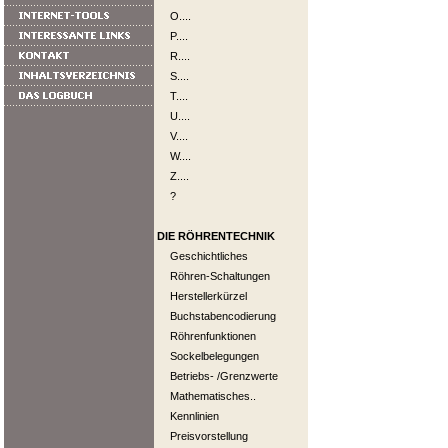
O....
P....
R....
S....
T....
U....
V....
W....
Z....
?
DIE RÖHRENTECHNIK
Geschichtliches
Röhren-Schaltungen
Herstellerkürzel
Buchstabencodierung
Röhrenfunktionen
Sockelbelegungen
Betriebs- /Grenzwerte
Mathematisches..
Kennlinien
Preisvorstellung