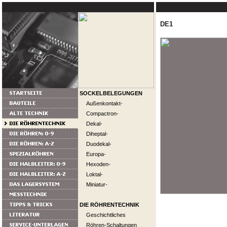
DE1
SOCKELBELEGUNGEN
Außenkontakt-
Compactron-
Dekal-
Diheptal-
Duodekal-
Europa-
Hexoden-
Loktal-
Miniatur-
DIE RÖHRENTECHNIK
Geschichtliches
Röhren-Schaltungen