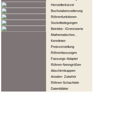
Herstellerkürzel
Buchstabencodierung
Röhrenfunktionen
Sockelbelegungen
Betriebs- /Grenzwerte
Mathematisches..
Kennlinien
Preisvorstellung
Röhrenfassungen
Fassungs-Adapter
Röhren-Nenngrößen
Abschirmkappen
Anoden- Zubehör
Röhren-Schachteln
Datenblätter