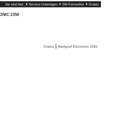
Sie sind hier:
Service-Unterlagen
SW-Fernseher
Graetz
NIC 2350
|
Graetz
Markgraf Electronic 2252